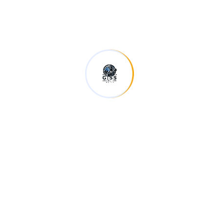
Lượt xem:
39
Post Tags :
dịch vụ thám tử uy tín giss
Tìm kiếm người thân
tìm người mất tích ở Hà Nội
Social Share :
Leave A Reply
Email của bạn sẽ không được hiển thị công khai.