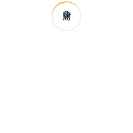
7 Tháng 7, 2026
Tư vấn
Ngoại tình có thể bị xử phạt hoặc phải chịu trách
nhiệm theo quy định của pháp luật
By
quanly