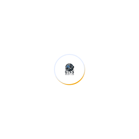
xác và bảo mật.
Cam kết bảo mật tuyệt đối
Thám tử GISS cam kết bảo mật tuyệt đối thông tin của
khách hàng. Chúng tôi hiểu rằng sự bảo mật là yếu tố quan
trọng nhất trong dịch vụ thám tử tư, và chúng tôi luôn đặt
yếu tố này lên hàng đầu.
Chi phí hợp lý, minh bạch
Thám tử GISS cung cấp dịch vụ với chi phí hợp lý, minh
bạch. Chúng tôi sẽ báo giá chi tiết cho khách hàng trước
khi tiến hành điều tra, và không phát sinh thêm bất kỳ chi
phí nào trong quá trình làm việc.
Hỗ trợ khách hàng 24/7
Thám tử GISS hỗ trợ khách hàng 24/7. Bạn có thể liên hệ
với chúng tôi bất cứ khi nào bạn cần, chúng tôi luôn sẵn